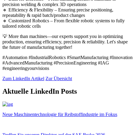
precision welding & complex 3D operations
🔹 Efficiency & Flexibility – Ensuring precise positioning,
repeatability & rapid batch/product changes
🔹 Customized Robotics – From flexible robotic systems to fully
tailored robotic cells
💡 More than machines—our experts support you in optimizing
production, ensuring efficiency, precision & reliability. Let's shape
the future of manufacturing together!
#Automation #IndustrialRobotics #SmartManufacturing #Innovation
#AdvancedManufacturing #PrecisionEngineering #IAG
#engineeringyourvisions
Zum LinkedIn Artikel
Zur Übersicht
Aktuelle LinkedIn Posts
Neue Maschinentechnologie für Reibstoffindustrie im Fokus
Treffen Sie unseren Direktor auf der SAE Brake 2026