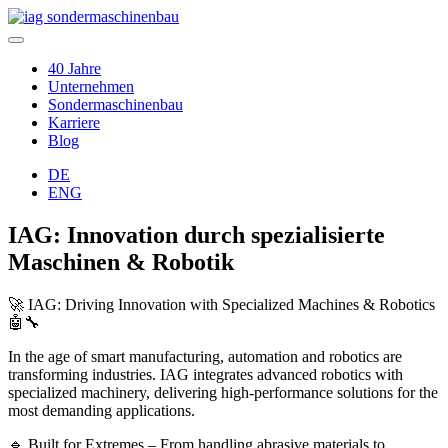
40 Jahre
Unternehmen
Sondermaschinenbau
Karriere
Blog
DE
ENG
IAG: Innovation durch spezialisierte
Maschinen & Robotik
🚀 IAG: Driving Innovation with Specialized Machines & Robotics
🤖🔧
In the age of smart manufacturing, automation and robotics are
transforming industries. IAG integrates advanced robotics with
specialized machinery, delivering high-performance solutions for the
most demanding applications.
🔹 Built for Extremes – From handling abrasive materials to