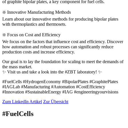
of graphite bipolar plates, a key component for fuel cells.
❇️ Innovative Manufacturing Methods
Learn about our innovative methods for producing bipolar plates
with thermoplastics and thermosets.
❇️ Focus on Cost and Efficiency
We focus on the factors that influence cost and efficiency. Discover
how automation and robust processes can significantly reduce
production costs and increase efficiency.
Our goal is to lay the foundation for scaling to meet the demands of
the mass market.
✨ Visit us and take a look into the #ZBT laboratory! ✨
#FuelCells #HydrogenEconomy #BipolarPlates #GraphitePlates
#IAGLab #Manufacturing #Automation #CostEfficiency
#Innovation #SustainableEnergy #IAG #engineeringyourvisions
Zum LinkedIn Artikel
Zur Übersicht
#FuelCells