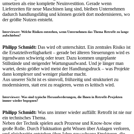
umsetzen als eine komplette Neuinvestition. Gerade wenn
Lieferzeiten für neue Maschinen lang sind, bleiben Unternehmen
dadurch handlungsfähig und können gezielt dort modernisieren, wo
der größte Nutzen entsteht.
Interviewer:
Welche Risiken entstehen, wenn Unternehmen das Thema Retrofit zu lange
aufschieben?
Philipp Schmidt:
Das wird oft unterschätzt. Ein zentrales Risiko ist
die Ersatzteilverfügbarkeit – gerade bei älteren Steuerungen wird es
irgendwann schwierig oder teuer. Dazu kommen ungeplante
Stillstände und steigender Wartungsaufwand. Und je länger man
wartet, desto größer wird meist der Handlungsdruck – was Projekte
dann komplexer und weniger planbar macht.
Aus unserer Sicht ist es sinnvoll, frühzeitig und strukturiert zu
modernisieren, statt erst zu reagieren, wenn es kritisch wird.
Interviewer:
Was sind typische Herausforderungen, die Ihnen in Retrofit-Projekten
immer wieder begegnen?
Philipp Schmidt:
Was uns immer wieder auffällt: Retrofit ist nie nur
ein technisches Thema.
Neben der Technik spielen auch Prozesse und Know-how eine
große Rolle. Durch Fluktuation geht Wissen über Anlagen verloren,
und gleichzeitig entstehen über Jahre gewachsene Strukturen, die