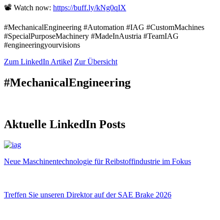
📽 Watch now:
https://buff.ly/kNg0qIX
#MechanicalEngineering #Automation #IAG #CustomMachines
#SpecialPurposeMachinery #MadeInAustria #TeamIAG
#engineeringyourvisions
Zum LinkedIn Artikel
Zur Übersicht
#MechanicalEngineering
Aktuelle LinkedIn Posts
Neue Maschinentechnologie für Reibstoffindustrie im Fokus
Treffen Sie unseren Direktor auf der SAE Brake 2026