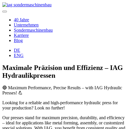
40 Jahre
Unternehmen
Sondermaschinenbau
Karriere
Blog
DE
ENG
Maximale Präzision und Effizienz – IAG
Hydraulikpressen
🔵 Maximum Performance, Precise Results – with IAG Hydraulic
Presses! 💪
Looking for a reliable and high-performance hydraulic press for
your production? Look no further!
Our presses stand for maximum precision, durability, and efficiency
– ideal for applications like metal forming, assembly, or customized
special solutions. With IAG, you benefit from consistent quality and