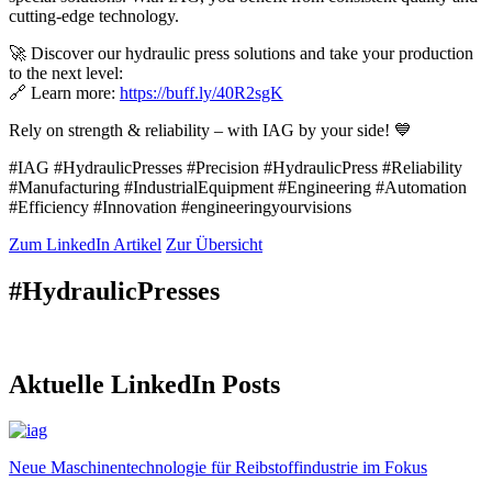
cutting-edge technology.
🚀 Discover our hydraulic press solutions and take your production
to the next level:
🔗 Learn more:
https://buff.ly/40R2sgK
Rely on strength & reliability – with IAG by your side! 💙
#IAG #HydraulicPresses #Precision #HydraulicPress #Reliability
#Manufacturing #IndustrialEquipment #Engineering #Automation
#Efficiency #Innovation #engineeringyourvisions
Zum LinkedIn Artikel
Zur Übersicht
#HydraulicPresses
Aktuelle LinkedIn Posts
Neue Maschinentechnologie für Reibstoffindustrie im Fokus