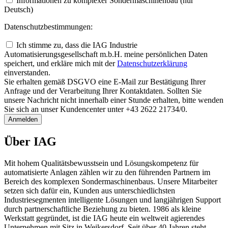
Informationen zu komplexer Sondermaschinenbau (nur
Deutsch)
Datenschutzbestimmungen:
Ich stimme zu, dass die IAG Industrie
Automatisierungsgesellschaft m.b.H. meine persönlichen Daten
speichert, und erkläre mich mit der
Daten­schutz­erklärung
einverstanden.
Sie erhalten gemäß DSGVO eine E-Mail zur Bestätigung Ihrer
Anfrage und der Verarbeitung Ihrer Kontaktdaten. Sollten Sie
unsere Nachricht nicht innerhalb einer Stunde erhalten, bitte wenden
Sie sich an unser Kundencenter unter +43 2622 21734/0.
Anmelden
Über IAG
Mit hohem Qualitätsbewusstsein und Lösungskompetenz für
automatisierte Anlagen zählen wir zu den führenden Partnern im
Bereich des komplexen Sondermaschinenbaus. Unsere Mitarbeiter
setzen sich dafür ein, Kunden aus unterschiedlichsten
Industriesegmenten intelligente Lösungen und langjährigen Support
durch partnerschaftliche Beziehung zu bieten. 1986 als kleine
Werkstatt gegründet, ist die IAG heute ein weltweit agierendes
Unternehmen mit Sitz in Weikersdorf. Seit über 40 Jahren steht