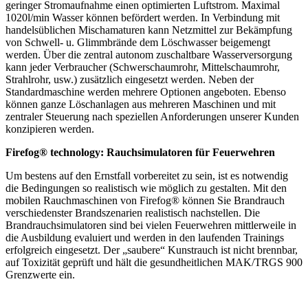
geringer Stromaufnahme einen optimierten Luftstrom. Maximal
1020l/min Wasser können befördert werden. In Verbindung mit
handelsüblichen Mischamaturen kann Netzmittel zur Bekämpfung
von Schwell- u. Glimmbrände dem Löschwasser beigemengt
werden. Über die zentral autonom zuschaltbare Wasserversorgung
kann jeder Verbraucher (Schwerschaumrohr, Mittelschaumrohr,
Strahlrohr, usw.) zusätzlich eingesetzt werden. Neben der
Standardmaschine werden mehrere Optionen angeboten. Ebenso
können ganze Löschanlagen aus mehreren Maschinen und mit
zentraler Steuerung nach speziellen Anforderungen unserer Kunden
konzipieren werden.
Firefog® technology: Rauchsimulatoren für Feuerwehren
Um bestens auf den Ernstfall vorbereitet zu sein, ist es notwendig
die Bedingungen so realistisch wie möglich zu gestalten. Mit den
mobilen Rauchmaschinen von Firefog® können Sie Brandrauch
verschiedenster Brandszenarien realistisch nachstellen. Die
Brandrauchsimulatoren sind bei vielen Feuerwehren mittlerweile in
die Ausbildung evaluiert und werden in den laufenden Trainings
erfolgreich eingesetzt. Der „saubere“ Kunstrauch ist nicht brennbar,
auf Toxizität geprüft und hält die gesundheitlichen MAK/TRGS 900
Grenzwerte ein.