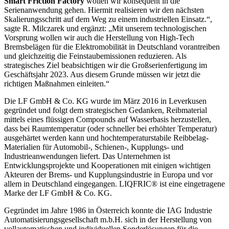
Smart Friction Factory
wollen wir konsequent in die
Serienanwendung gehen. Hiermit realisieren wir den nächsten
Skalierungsschritt auf dem Weg zu einem industriellen Einsatz.“,
sagte R. Milczarek und ergänzt: „Mit unserem technologischen
Vorsprung wollen wir auch die Herstellung von High-Tech
Bremsbelägen für die Elektromobilität in Deutschland vorantreiben
und gleichzeitig die Feinstaubemissionen reduzieren. Als
strategisches Ziel beabsichtigen wir die Großserienfertigung im
Geschäftsjahr 2023. Aus diesem Grunde müssen wir jetzt die
richtigen Maßnahmen einleiten.“
Die LF GmbH & Co. KG wurde im März 2016 in Leverkusen
gegründet und folgt dem strategischen Gedanken, Reibmaterial
mittels eines flüssigen Compounds auf Wasserbasis herzustellen,
dass bei Raumtemperatur (oder schneller bei erhöhter Temperatur)
ausgehärtet werden kann und hochtemperaturstabile Reibbelag-
Materialien für Automobil-, Schienen-, Kupplungs- und
Industrieanwendungen liefert. Das Unternehmen ist
Entwicklungsprojekte und Kooperationen mit einigen wichtigen
Akteuren der Brems- und Kupplungsindustrie in Europa und vor
allem in Deutschland eingegangen. LIQFRIC® ist eine eingetragene
Marke der LF GmbH & Co. KG.
Gegründet im Jahre 1986 in Österreich konnte die IAG Industrie
Automatisierungsgesellschaft m.b.H. sich in der Herstellung von
vollautomatischen und individuellen Sonderlösungen für die