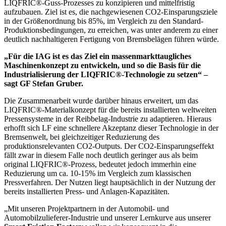
LIQFRIC®-Guss-Prozesses zu konzipieren und mittelfristig
aufzubauen. Ziel ist es, die nachgewiesenen CO2-Einsparungsziele
in der Größenordnung bis 85%, im Vergleich zu den Standard-
Produktionsbedingungen, zu erreichen, was unter anderem zu einer
deutlich nachhaltigeren Fertigung von Bremsbelägen führen würde.
„Für die IAG ist es das Ziel ein massenmarkttaugliches
Maschinenkonzept zu entwickeln, und so die Basis für die
Industrialisierung der LIQFRIC®-Technologie zu setzen“ –
sagt GF Stefan Gruber.
Die Zusammenarbeit wurde darüber hinaus erweitert, um das
LIQFRIC®-Materialkonzept für die bereits installierten weltweiten
Pressensysteme in der Reibbelag-Industrie zu adaptieren. Hieraus
erhofft sich LF eine schnellere Akzeptanz dieser Technologie in der
Bremsenwelt, bei gleichzeitiger Reduzierung des
produktionsrelevanten CO2-Outputs. Der CO2-Einsparungseffekt
fällt zwar in diesem Falle noch deutlich geringer aus als beim
original LIQFRIC®-Prozess, bedeutet jedoch immerhin eine
Reduzierung um ca. 10-15% im Vergleich zum klassischen
Pressverfahren. Der Nutzen liegt hauptsächlich in der Nutzung der
bereits installierten Press- und Anlagen-Kapazitäten.
„Mit unseren Projektpartnern in der Automobil- und
Automobilzulieferer-Industrie und unserer Lernkurve aus unserer