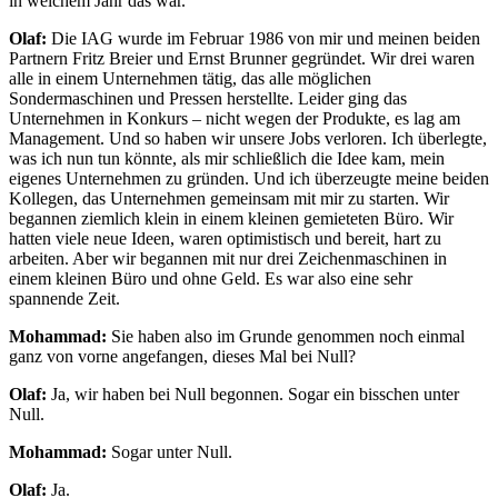
in welchem Jahr das war.
Olaf:
Die IAG wurde im Februar 1986 von mir und meinen beiden
Partnern Fritz Breier und Ernst Brunner gegründet. Wir drei waren
alle in einem Unternehmen tätig, das alle möglichen
Sondermaschinen und Pressen herstellte. Leider ging das
Unternehmen in Konkurs – nicht wegen der Produkte, es lag am
Management. Und so haben wir unsere Jobs verloren. Ich überlegte,
was ich nun tun könnte, als mir schließlich die Idee kam, mein
eigenes Unternehmen zu gründen. Und ich überzeugte meine beiden
Kollegen, das Unternehmen gemeinsam mit mir zu starten. Wir
begannen ziemlich klein in einem kleinen gemieteten Büro. Wir
hatten viele neue Ideen, waren optimistisch und bereit, hart zu
arbeiten. Aber wir begannen mit nur drei Zeichenmaschinen in
einem kleinen Büro und ohne Geld. Es war also eine sehr
spannende Zeit.
Mohammad:
Sie haben also im Grunde genommen noch einmal
ganz von vorne angefangen, dieses Mal bei Null?
Olaf:
Ja, wir haben bei Null begonnen. Sogar ein bisschen unter
Null.
Mohammad:
Sogar unter Null.
Olaf:
Ja.